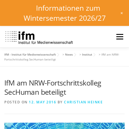
Informationen zum
+
Wintersemester 2026/27
Skip
to
Menu
content
IfM - Institut für Medienwissenschaft
>
News
>
Institut
>
IfM am NRW-
HOME
NEWS
KALENDER
STUDIUM
Fortschrittskolleg SecHuman beteiligt
IfM am NRW-Fortschrittskolleg
INSTITUT
FORSCHUNG
DOWNLOADS
SecHuman beteiligt
POSTED ON
12. MAY 2016
BY
CHRISTIAN HEINKE