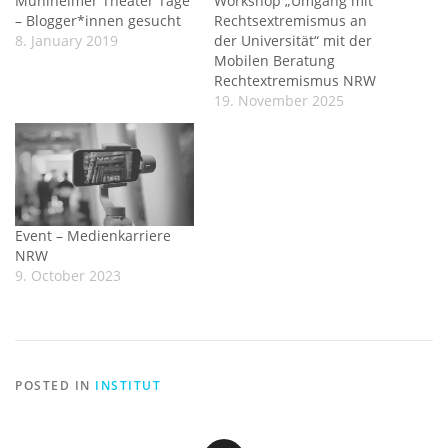
Mühlheimer Theater Tage
Workshop „Umgang mit
– Blogger*innen gesucht
Rechtsextremismus an
8. January 2019
der Universität“ mit der
Mobilen Beratung
Rechtextremismus NRW
19. November 2025
Event – Medienkarriere
NRW
9. October 2023
POSTED IN
INSTITUT