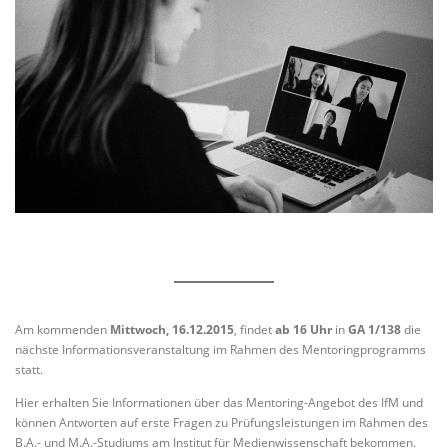
Am kommenden
Mittwoch, 16.12.2015
, findet
ab 16 Uhr
in
GA 1/138
die
nächste Informationsveranstaltung im Rahmen des Mentoringprogramms
statt.
Hier erhalten Sie Informationen über das Mentoring-Angebot des IfM und
können Antworten auf erste Fragen zu Prüfungsleistungen im Rahmen des
B.A.- und M.A.-Studiums am Institut für Medienwissenschaft bekommen.