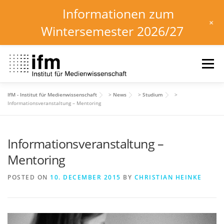
Informationen zum
+
Wintersemester 2026/27
Skip
to
Menu
content
IfM - Institut für Medienwissenschaft
>
News
>
Studium
>
HOME
NEWS
KALENDER
STUDIUM
Informationsveranstaltung – Mentoring
Informationsveranstaltung –
INSTITUT
FORSCHUNG
DOWNLOADS
Mentoring
POSTED ON
10. DECEMBER 2015
BY
CHRISTIAN HEINKE