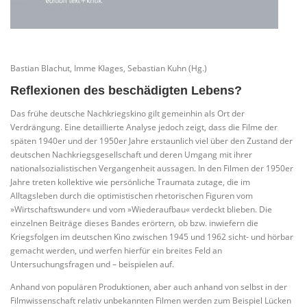
Bastian Blachut, Imme Klages, Sebastian Kuhn (Hg.)
Reflexionen des beschädigten Lebens?
Das frühe deutsche Nachkriegskino gilt gemeinhin als Ort der
Verdrängung. Eine detaillierte Analyse jedoch zeigt, dass die Filme der
späten 1940er und der 1950er Jahre erstaunlich viel über den Zustand der
deutschen Nachkriegsgesellschaft und deren Umgang mit ihrer
nationalsozialistischen Vergangenheit aussagen. In den Filmen der 1950er
Jahre treten kollektive wie persönliche Traumata zutage, die im
Alltagsleben durch die optimistischen rhetorischen Figuren vom
»Wirtschaftswunder« und vom »Wiederaufbau« verdeckt blieben. Die
einzelnen Beiträge dieses Bandes erörtern, ob bzw. inwiefern die
Kriegsfolgen im deutschen Kino zwischen 1945 und 1962 sicht- und hörbar
gemacht werden, und werfen hierfür ein breites Feld an
Untersuchungsfragen und – beispielen auf.
Anhand von populären Produktionen, aber auch anhand von selbst in der
Filmwissenschaft relativ unbekannten Filmen werden zum Beispiel Lücken