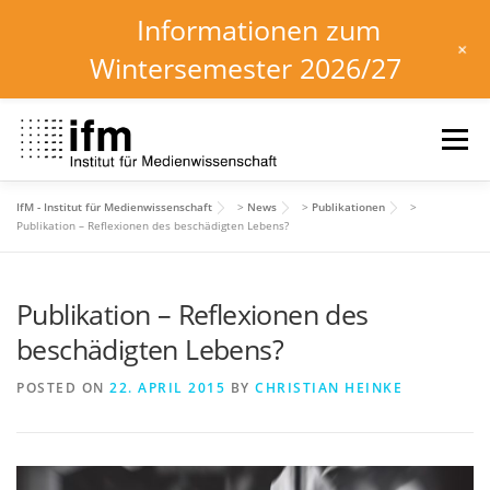
Informationen zum
+
Wintersemester 2026/27
Skip
to
Menu
content
IfM - Institut für Medienwissenschaft
>
News
>
Publikationen
>
HOME
NEWS
KALENDER
STUDIUM
Publikation – Reflexionen des beschädigten Lebens?
Publikation – Reflexionen des
INSTITUT
FORSCHUNG
DOWNLOADS
beschädigten Lebens?
POSTED ON
22. APRIL 2015
BY
CHRISTIAN HEINKE