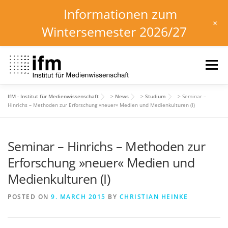
Informationen zum
+
Wintersemester 2026/27
Skip
to
Menu
content
IfM - Institut für Medienwissenschaft
>
News
>
Studium
>
Seminar –
HOME
NEWS
KALENDER
STUDIUM
Hinrichs – Methoden zur Erforschung »neuer« Medien und Medienkulturen (I)
Seminar – Hinrichs – Methoden zur
INSTITUT
FORSCHUNG
DOWNLOADS
Erforschung »neuer« Medien und
Medienkulturen (I)
POSTED ON
9. MARCH 2015
BY
CHRISTIAN HEINKE