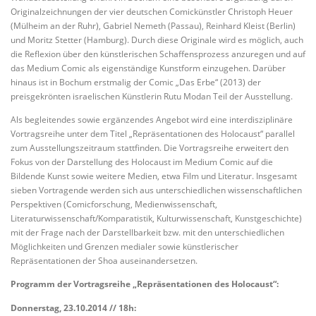
Originalzeichnungen der vier deutschen Comickünstler Christoph Heuer
(Mülheim an der Ruhr), Gabriel Nemeth (Passau), Reinhard Kleist (Berlin)
und Moritz Stetter (Hamburg). Durch diese Originale wird es möglich, auch
die Reflexion über den künstlerischen Schaffensprozess anzuregen und auf
das Medium Comic als eigenständige Kunstform einzugehen. Darüber
hinaus ist in Bochum erstmalig der Comic „Das Erbe“ (2013) der
preisgekrönten israelischen Künstlerin Rutu Modan Teil der Ausstellung.
Als begleitendes sowie ergänzendes Angebot wird eine interdisziplinäre
Vortragsreihe unter dem Titel „Repräsentationen des Holocaust“ parallel
zum Ausstellungszeitraum stattfinden. Die Vortragsreihe erweitert den
Fokus von der Darstellung des Holocaust im Medium Comic auf die
Bildende Kunst sowie weitere Medien, etwa Film und Literatur. Insgesamt
sieben Vortragende werden sich aus unterschiedlichen wissenschaftlichen
Perspektiven (Comicforschung, Medienwissenschaft,
Literaturwissenschaft/Komparatistik, Kulturwissenschaft, Kunstgeschichte)
mit der Frage nach der Darstellbarkeit bzw. mit den unterschiedlichen
Möglichkeiten und Grenzen medialer sowie künstlerischer
Repräsentationen der Shoa auseinandersetzen.
Programm der Vortragsreihe „Repräsentationen des Holocaust“:
Donnerstag, 23.10.2014 // 18h: