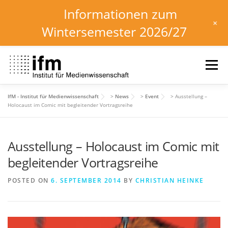
Informationen zum
+
Wintersemester 2026/27
Skip
to
Menu
content
IfM - Institut für Medienwissenschaft
>
News
>
Event
>
Ausstellung –
HOME
NEWS
KALENDER
STUDIUM
Holocaust im Comic mit begleitender Vortragsreihe
Ausstellung – Holocaust im Comic mit
INSTITUT
FORSCHUNG
DOWNLOADS
begleitender Vortragsreihe
POSTED ON
6. SEPTEMBER 2014
BY
CHRISTIAN HEINKE