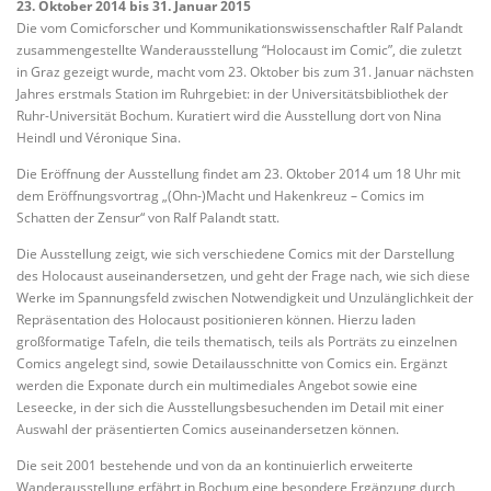
23. Oktober 2014 bis 31. Januar 2015
Die vom Comicforscher und Kommunikationswissenschaftler Ralf Palandt
zusammengestellte Wanderausstellung “Holocaust im Comic”, die zuletzt
in Graz gezeigt wurde, macht vom 23. Oktober bis zum 31. Januar nächsten
Jahres erstmals Station im Ruhrgebiet: in der Universitätsbibliothek der
Ruhr-Universität Bochum. Kuratiert wird die Ausstellung dort von Nina
Heindl und Véronique Sina.
Die Eröffnung der Ausstellung findet am 23. Oktober 2014 um 18 Uhr mit
dem Eröffnungsvortrag „(Ohn-)Macht und Hakenkreuz – Comics im
Schatten der Zensur“ von Ralf Palandt statt.
Die Ausstellung zeigt, wie sich verschiedene Comics mit der Darstellung
des Holocaust auseinandersetzen, und geht der Frage nach, wie sich diese
Werke im Spannungsfeld zwischen Notwendigkeit und Unzulänglichkeit der
Repräsentation des Holocaust positionieren können. Hierzu laden
großformatige Tafeln, die teils thematisch, teils als Porträts zu einzelnen
Comics angelegt sind, sowie Detailausschnitte von Comics ein. Ergänzt
werden die Exponate durch ein multimediales Angebot sowie eine
Leseecke, in der sich die Ausstellungsbesuchenden im Detail mit einer
Auswahl der präsentierten Comics auseinandersetzen können.
Die seit 2001 bestehende und von da an kontinuierlich erweiterte
Wanderausstellung erfährt in Bochum eine besondere Ergänzung durch