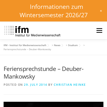
Informationen zum
+
Wintersemester 2026/27
Skip
to
Menu
content
IfM - Institut für Medienwissenschaft
>
News
>
Studium
>
HOME
NEWS
KALENDER
STUDIUM
Feriensprechstunde – Deuber-Mankowsky
Feriensprechstunde – Deuber-
INSTITUT
FORSCHUNG
DOWNLOADS
Mankowsky
POSTED ON
29. JULY 2014
BY
CHRISTIAN HEINKE