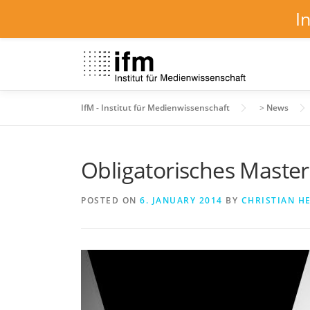
I
Skip
to
content
IfM - Institut für Medienwissenschaft
>
News
Obligatorisches Maste
POSTED ON
6. JANUARY 2014
BY
CHRISTIAN H