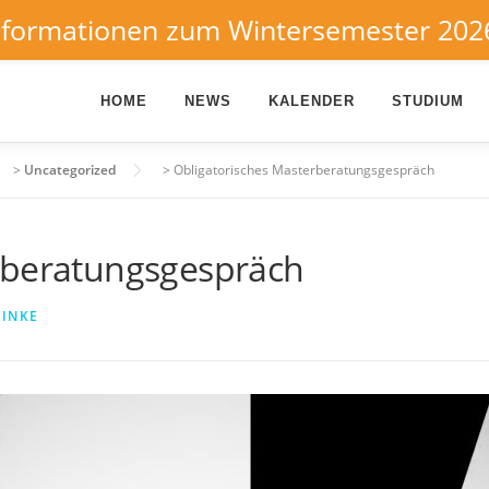
nformationen zum Wintersemester 202
HOME
NEWS
KALENDER
STUDIUM
>
Uncategorized
>
Obligatorisches Masterberatungsgespräch
rberatungsgespräch
EINKE