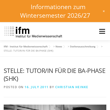
Informationen zum
+
Wintersemester 2026/27
Skip
to
Menu
content
IfM - Institut für Medienwissenschaft
>
News
>
Stellenausschreibung
>
HOME
NEWS
KALENDER
STUDIUM
STELLE: TUTOR/IN FÜR DIE BA-PHASE (SHK)
STELLE: TUTOR/IN FÜR DIE BA-PHASE
INSTITUT
FORSCHUNG
DOWNLOADS
(SHK)
POSTED ON
16. JULY 2011
BY
CHRISTIAN HEINKE