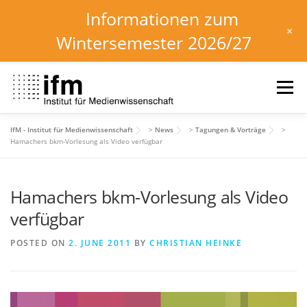
Informationen zum
+
Wintersemester 2026/27
Skip
to
Menu
content
IfM - Institut für Medienwissenschaft
>
News
>
Tagungen & Vorträge
>
HOME
NEWS
KALENDER
STUDIUM
Hamachers bkm-Vorlesung als Video verfügbar
Hamachers bkm-Vorlesung als Video
INSTITUT
FORSCHUNG
DOWNLOADS
verfügbar
POSTED ON
2. JUNE 2011
BY
CHRISTIAN HEINKE