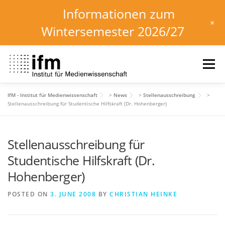
Informationen zum
+
Wintersemester 2026/27
Skip
to
Menu
content
IfM - Institut für Medienwissenschaft
>
News
>
Stellenausschreibung
>
HOME
NEWS
KALENDER
STUDIUM
Stellenausschreibung für Studentische Hilfskraft (Dr. Hohenberger)
Stellenausschreibung für
INSTITUT
FORSCHUNG
DOWNLOADS
Studentische Hilfskraft (Dr.
Hohenberger)
POSTED ON
3. JUNE 2008
BY
CHRISTIAN HEINKE