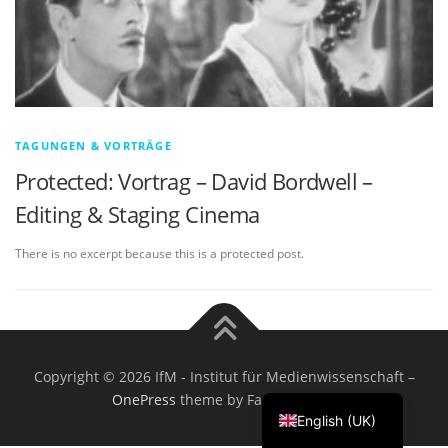
TAGUNGEN & VORTRÄGE
Protected: Vortrag – David Bordwell –
Editing & Staging Cinema
There is no excerpt because this is a protected post.
Copyright © 2026 IfM - Institut für Medienwissenschaft
–
OnePress
theme by FameThemes
English (UK)