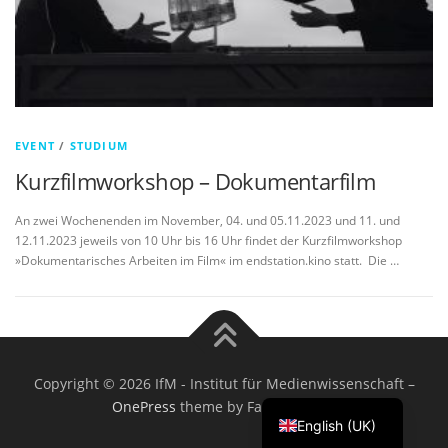
EVENT
/
STUDIUM
Kurzfilmworkshop – Dokumentarfilm
An zwei Wochenenden im November, 04. und 05.11.2023 und 11. und
12.11.2023 jeweils von 10 Uhr bis 16 Uhr findet der Kurzfilmworkshop
»Dokumentarisches Arbeiten im Film« im endstation.kino statt. Die …
Copyright © 2026 IfM - Institut für Medienwissenschaft
–
OnePress
theme by FameThemes
English (UK)