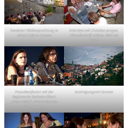
Seminar/ Filmbesprechung in
Interview mit Christian Jungen,
einem Cafe in Ascona
Filmzeitschrift »Blick«, WM Uni
Zürich
Pressekonferenz mit der
Austragungsort Ascona
Regisseurin Barbara Albert,
„Böse Zellen“, Internationaler
Wettbewerb