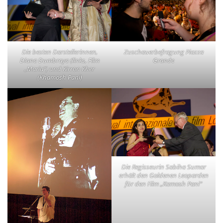
Die besten Darstellerinnen,
Zuschauerbefragung Piazza
Diana Dumbraya (links, Film
Grande
„Maria“) und Kirron Kher
(Khamosh Pani)
Die Regisseurin Sabiha Sumar
erhält den Goldenen Leoparden
für den Film „Kamosh Pani“