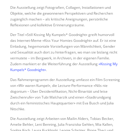
Die Ausstellung zeigt Fotografien, Collagen, Installationen und
Objekte, welche die gewonnenen Perspektiven und Recherchen
zugänglich machen – als kritische Aneignungen, persönliche
Reflexionen und kollektive Erinnerungsräume.
Der Titel «Still Kissing My Kumpels* Goodnight» greift humorvoll
das Internet-Meme «Kiss Your Homies Goodnight» auf. Er ist eine
Einladung, hegemoniale Vorstellungen von Männlichkeit, Gender
und Sexualität auch dort zu hinterfragen, wo man sie bislang nicht
vermutete – im Bergwerk, in Archiven, in der eigenen Familie.
Zudem markiert er die Weiterführung der Ausstellung
«Kissing My
Kumpels* Goodnight»
.
Das Rahmenprogramm der Ausstellung umfasst ein Film-Screening
von «Wir waren Kumpel», die Lecture-Performance «Nŏs nie
dogonium – Über Desidentifikation, Nicht-Binarität und leise
Zwischenrufe» von Tubi Malcharzik und einen «Stadtrundgang
durch ein feministisches Hauptquartier» mit Eva Busch und Julia
Nitschke.
Die Ausstellung zeigt Arbeiten von Mailin Alders, Tobias Becker,
Amelie Behler, Leni Benning, Julia Franziska Gehlen, Mia Kallen,
Sophia Koch, Laura Kucklinski, Leonie Schröter, Bjona Thaci und