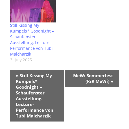
Still Kissing My
Kumpels* Goodnight –
Schaufenster
Ausstellung. Lecture-
Performance von Tubi
Malcharzik
3. July 2025
E
«
Still Kissing My
MeWi Sommerfest
v
Kumpels*
(FSR MeWi)
»
e
Goodnight –
n
Schaufenster
t
Ausstellung.
N
Lecture-
a
Performance von
v
i
Tubi Malcharzik
g
a