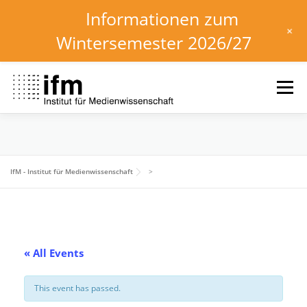
Informationen zum
+
Wintersemester 2026/27
Skip
to
Menu
content
HOME
NEWS
KALENDER
STUDIUM
IfM - Institut für Medienwissenschaft
>
INSTITUT
FORSCHUNG
DOWNLOADS
« All Events
This event has passed.