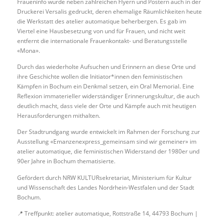
Fraueninfo wurde neben zahlreichen Flyern und Postern auch in der
Druckerei Versalis gedruckt, deren ehemalige Räumlichkeiten heute
die Werkstatt des atelier automatique beherbergen. Es gab im
Viertel eine Hausbesetzung von und für Frauen, und nicht weit
entfernt die internationale Frauenkontakt- und Beratungsstelle
«Mona».
Durch das wiederholte Aufsuchen und Erinnern an diese Orte und
ihre Geschichte wollen die Initiator*innen den feministischen
Kämpfen in Bochum ein Denkmal setzen, ein Oral Memorial. Eine
Reflexion immaterieller widerständiger Erinnerungskultur, die auch
deutlich macht, dass viele der Orte und Kämpfe auch mit heutigen
Herausforderungen mithalten.
Der Stadtrundgang wurde entwickelt im Rahmen der Forschung zur
Ausstellung «Emanzenexpress_gemeinsam sind wir gemeiner» im
atelier automatique, die feministischen Widerstand der 1980er und
90er Jahre in Bochum thematisierte.
Gefördert durch NRW KULTURsekretariat, Ministerium für Kultur
und Wissenschaft des Landes Nordrhein-Westfalen und der Stadt
Bochum.
📍 Treffpunkt: atelier automatique, Rottstraße 14, 44793 Bochum |