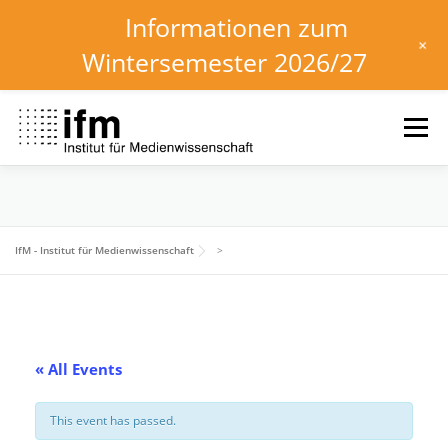
Informationen zum
+
Wintersemester 2026/27
Skip
to
Menu
content
HOME
NEWS
KALENDER
STUDIUM
IfM - Institut für Medienwissenschaft
>
INSTITUT
FORSCHUNG
DOWNLOADS
« All Events
This event has passed.