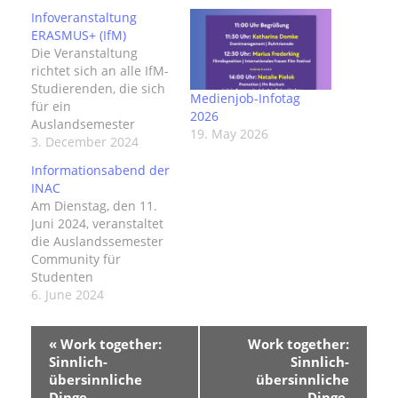
Infoveranstaltung
ERASMUS+ (IfM)
Die Veranstaltung
richtet sich an alle IfM-
Studierenden, die sich
Medienjob-Infotag
für ein
2026
Auslandsemester
19. May 2026
interessieren - egal ob
3. December 2024
im BA oder im MA. Hier
Informationsabend der
erhalten Sie wertvolle
INAC
Informationen zu den
Am Dienstag, den 11.
Partnerinstituten
Juni 2024, veranstaltet
unseres Instituts und
die Auslandssemester
erfahren alles Wichtige
Community für
rund um das
Studenten
ERASMUS+Stipendium
der RUB einen
6. June 2024
sowie den
Infoabend zum
Bewerbungsprozess
Thema: Praktika &
E
für das akademische
«
Work together:
Work together:
Auslandssemester in
v
Jahr 2025/26. Schauen
Sinnlich-
Sinnlich-
Australien,
e
Sie sich…
übersinnliche
übersinnliche
n
Neuseeland, Kanada,
Dinge.
Dinge.