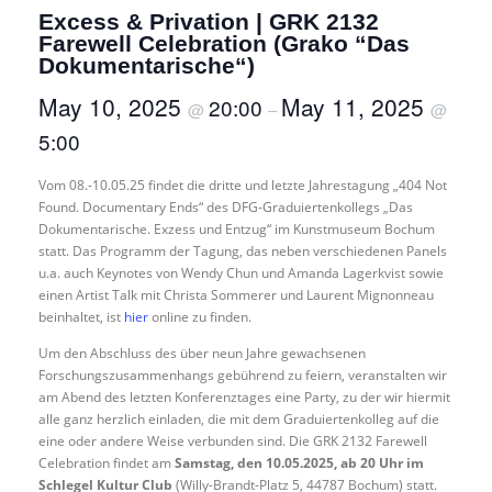
Excess & Privation | GRK 2132
Farewell Celebration (Grako “Das
Dokumentarische“)
May 10, 2025
May 11, 2025
20:00
@
–
@
5:00
Vom 08.-10.05.25 findet die dritte und letzte Jahrestagung „404 Not
Found. Documentary Ends“ des DFG-Graduiertenkollegs „Das
Dokumentarische. Exzess und Entzug“ im Kunstmuseum Bochum
statt. Das Programm der Tagung, das neben verschiedenen Panels
u.a. auch Keynotes von Wendy Chun und Amanda Lagerkvist sowie
einen Artist Talk mit Christa Sommerer und Laurent Mignonneau
beinhaltet, ist
hier
online zu finden.
Um den Abschluss des über neun Jahre gewachsenen
Forschungszusammenhangs gebührend zu feiern, veranstalten wir
am Abend des letzten Konferenztages eine Party, zu der wir hiermit
alle ganz herzlich einladen, die mit dem Graduiertenkolleg auf die
eine oder andere Weise verbunden sind. Die GRK 2132 Farewell
Celebration findet am
Samstag, den 10.05.2025, ab 20 Uhr im
Schlegel Kultur Club
(Willy-Brandt-Platz 5, 44787 Bochum) statt.