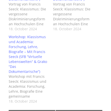
Vortrag von Francis
Vortrag von Francis
Seeck: Klassismus: Die
Seeck: Klassismus: Die
vergessene
vergessene
Diskriminierungsform
Diskriminierungsform
an Hochschulen Eine
an Hochschulen Eine
gemeinsame
18. October 2024
gemeinsame
18. October 2024
Veranstaltung des SFB
Veranstaltung des SFB
Workshop: Klassismus
1567 und des
1567 und des
und Academia:
Graduiertenkollegs
Graduiertenkollegs
Forschung, Lehre,
"Das Dokumentarische"
"Das Dokumentarische"
Biografie – Mit Francis
im Rahmen der Reihe
im Rahmen der Reihe
Seeck (SFB “Virtuelle
DOCareer
DOCareer
Lebenswelten“ & Grako
“Das
Dokumentarische“)
Workshop mit Francis
Seeck: Klassismus und
Academia: Forschung,
Lehre, Biografie Eine
gemeinsame
Veranstaltung des SFB
18. October 2024
1567 und des