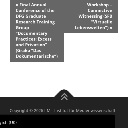
Graduiertenkollegs
E
«
Final Annual
Workshop –
"Das Dokumentarische"
v
Conference of the
Connective
im Rahmen der Reihe
e
DFG Graduate
Witnessing (SFB
n
DOCareer
Research Training
“Virtuelle
t
Group
Lebenswelten”)
»
N
“Documentary
a
Practices: Excess
v
i
and Privation”
g
(Grako “Das
a
Dokumentarische“)
t
i
o
n
Copyright © 2026 IfM - Institut für Medienwissenschaft
–
OnePress
theme by FameThemes
lish (UK)