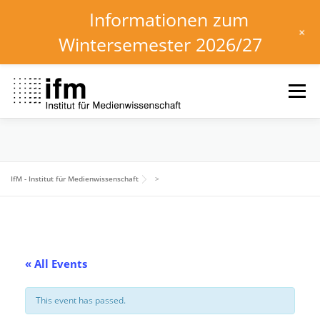
Informationen zum
+
Wintersemester 2026/27
Skip
to
Menu
content
HOME
NEWS
KALENDER
STUDIUM
IfM - Institut für Medienwissenschaft
>
INSTITUT
FORSCHUNG
DOWNLOADS
« All Events
This event has passed.