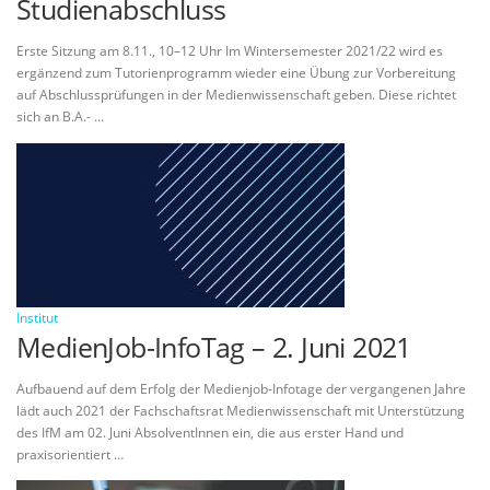
Studienabschluss
Erste Sitzung am 8.11., 10–12 Uhr Im Wintersemester 2021/22 wird es
ergänzend zum Tutorienprogramm wieder eine Übung zur Vorbereitung
auf Abschlussprüfungen in der Medienwissenschaft geben. Diese richtet
sich an B.A.- …
Institut
MedienJob-InfoTag – 2. Juni 2021
Aufbauend auf dem Erfolg der Medienjob-Infotage der vergangenen Jahre
lädt auch 2021 der Fachschaftsrat Medienwissenschaft mit Unterstützung
des IfM am 02. Juni AbsolventInnen ein, die aus erster Hand und
praxisorientiert …