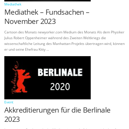
Mediathek
Mediathek – Fundsachen –
November 2023
Cartoon des Monats newyorker.com Medium des Monats Als dem Physiker
Julius Robert Oppenheimer während des Zweiten Weltkriegs die
wissenschaftliche Leitung des Manhattan-Projekts übertragen wird, können
er und seine Ehefrau Kitty …
Event
Akkreditierungen für die Berlinale
2023