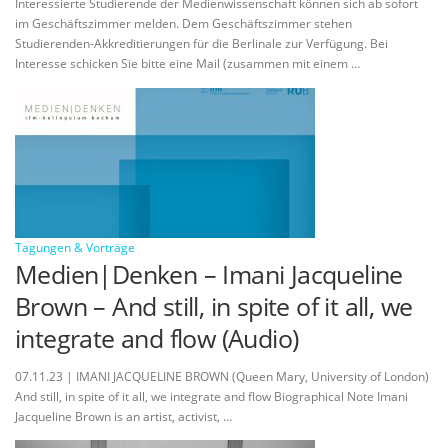
Interessierte Studierende der Medienwissenschaft können sich ab sofort
im Geschäftszimmer melden. Dem Geschäftszimmer stehen
Studierenden-Akkreditierungen für die Berlinale zur Verfügung. Bei
Interesse schicken Sie bitte eine Mail (zusammen mit einem …
Tagungen & Vorträge
Medien|Denken – Imani Jacqueline
Brown – And still, in spite of it all, we
integrate and flow (Audio)
07.11.23 | IMANI JACQUELINE BROWN (Queen Mary, University of London)
And still, in spite of it all, we integrate and flow Biographical Note Imani
Jacqueline Brown is an artist, activist, …