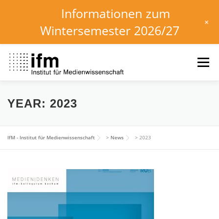
Informationen zum
+
Wintersemester 2026/27
Skip
to
Menu
content
HOME
NEWS
KALENDER
STUDIUM
YEAR:
2023
INSTITUT
FORSCHUNG
DOWNLOADS
IfM - Institut für Medienwissenschaft
>
News
>
2023