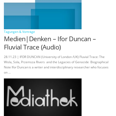
Tagungen & Vorträge
Medien|Denken – Ifor Duncan –
Fluvial Trace (Audio)
28.11.23 | IFOR DUNCAN (University of London /UK) Fluvial Trace: The
Wisla, Sola, Przemsza Rivers and the Legacies of Genocide Biographical
Note Ifor Duncan is a writer and interdisciplinary researcher who focuses
on …