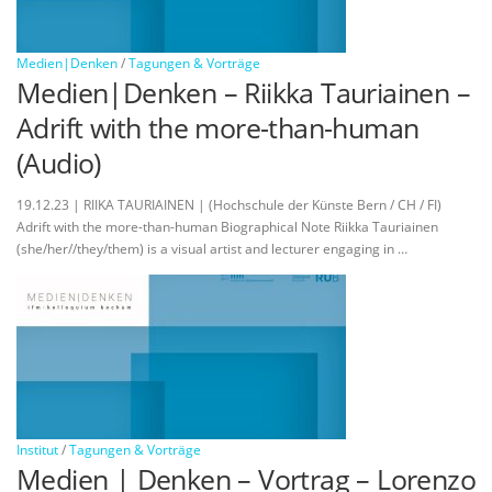
Medien|Denken
/
Tagungen & Vorträge
Medien|Denken – Riikka Tauriainen –
Adrift with the more-than-human
(Audio)
19.12.23 | RIIKA TAURIAINEN | (Hochschule der Künste Bern / CH / FI)
Adrift with the more-than-human Biographical Note Riikka Tauriainen
(she/her//they/them) is a visual artist and lecturer engaging in …
Institut
/
Tagungen & Vorträge
Medien | Denken – Vortrag – Lorenzo