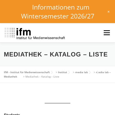
Informationen zum
+
Wintersemester 2026/27
Skip
to
Menu
content
HOME
NEWS
KALENDER
STUDIUM
MEDIATHEK – KATALOG – LISTE
INSTITUT
FORSCHUNG
DOWNLOADS
IfM - Institut für Medienwissenschaft
>
Institut
>
media lab
>
media lab –
Mediathek
>
Mediathek – Katalog – Liste
Students