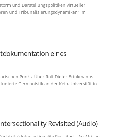
orm und Darstellungspolitiken virtueller
: Foren und Tribunalisierungsdynamiken“ im
tdokumentation eines
rischen Punks. Über Rolf Dieter Brinkmanns
udierte Germanistik an der Keio-Universität in
ersectionality Revisited (Audio)
afrika) Intersectionality Revisited – An African