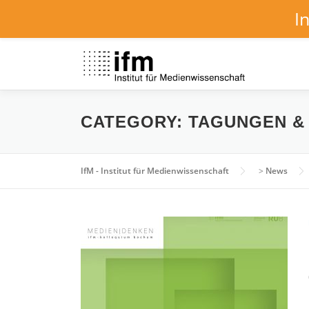
I
Skip
to
content
CATEGORY:
TAGUNGEN &
IfM - Institut für Medienwissenschaft
>
News