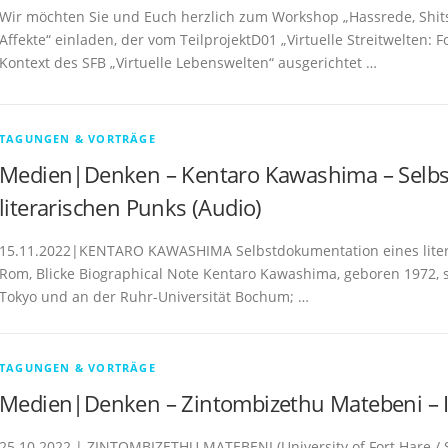
Wir möchten Sie und Euch herzlich zum Workshop „Hassrede, Shitst
Affekte“ einladen, der vom TeilprojektD01 „Virtuelle Streitwelten
Kontext des SFB „Virtuelle Lebenswelten“ ausgerichtet …
TAGUNGEN & VORTRÄGE
Medien|Denken – Kentaro Kawashima – Selbs
literarischen Punks (Audio)
15.11.2022|KENTARO KAWASHIMA Selbstdokumentation eines litera
Rom, Blicke Biographical Note Kentaro Kawashima, geboren 1972, st
Tokyo und an der Ruhr-Universität Bochum; …
TAGUNGEN & VORTRÄGE
Medien|Denken – Zintombizethu Matebeni – Int
25.10.2022 | ZINTOMBIZETHU MATEBENI (University of Fort Hare / Süd