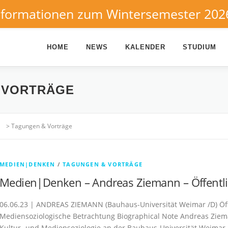
nformationen zum Wintersemester 202
HOME
NEWS
KALENDER
STUDIUM
 VORTRÄGE
>
Tagungen & Vorträge
MEDIEN|DENKEN
/
TAGUNGEN & VORTRÄGE
Medien|Denken – Andreas Ziemann – Öffentli
06.06.23 | ANDREAS ZIEMANN (Bauhaus-Universität Weimar /D) Öff
Mediensoziologische Betrachtung Biographical Note Andreas Zieman
Kultur- und Mediensoziologie an der Bauhaus-Universität Weimar.